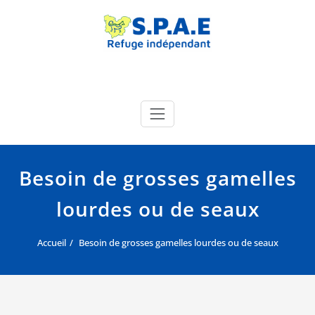
Skip
to
content
SPAE Évreux
Site officiel de la SPA de l'Eure
Besoin de grosses gamelles
lourdes ou de seaux
Accueil
Besoin de grosses gamelles lourdes ou de seaux