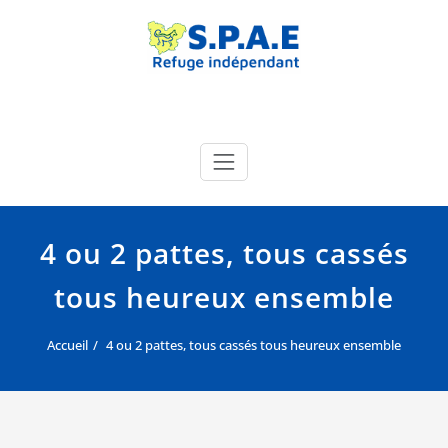
Skip
to
content
SPAE Évreux
Site officiel de la SPA de l'Eure
4 ou 2 pattes, tous cassés
tous heureux ensemble
Accueil
4 ou 2 pattes, tous cassés tous heureux ensemble