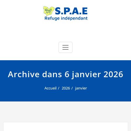
Skip
to
content
SPAE Évreux
Site officiel de la SPA de l'Eure
Archive dans 6 janvier 2026
Accueil
2026
janvier