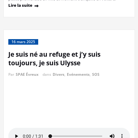
Lire la suite
16 mars 2025
Je suis né au refuge et j’y suis
toujours, je suis Ulysse
Par
SPAE Évreux
dans
Divers
,
Evénements
,
SOS