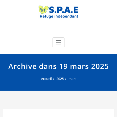
Skip
to
content
SPAE Évreux
Site officiel de la SPA de l'Eure
Archive dans 19 mars 2025
Accueil
2025
mars