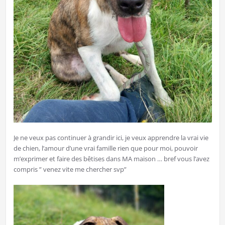
Je ne veux pas continuer à grandir ici, je veux apprendre la vrai vie
de chien, l’amour d’une vrai famille rien que pour moi, pouvoir
m’exprimer et faire des bêtises dans MA maison … bref vous l’avez
compris ” venez vite me chercher svp”