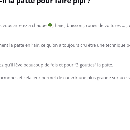
l la patte pour faire pipi ?
us vous arrêtez à chaque
; haie ; buisson ; roues de voitures … 
ment la patte en l’air, ce qu’on a toujours cru être une technique p
z qu’il lève beaucoup de fois et pour “3 gouttes” la patte.
 hormones et cela leur permet de couvrir une plus grande surface 