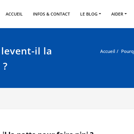
SPA de l'Eure
eux
ACCUEIL
INFOS & CONTACT
LE BLOG
AIDER
event-il la
Accueil
Pourqu
 ?