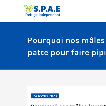
Skip
Site officiel de la 
SPAE Évr
to
content
Pourquoi nos mâles l
patte pour faire pipi
24 février 2023