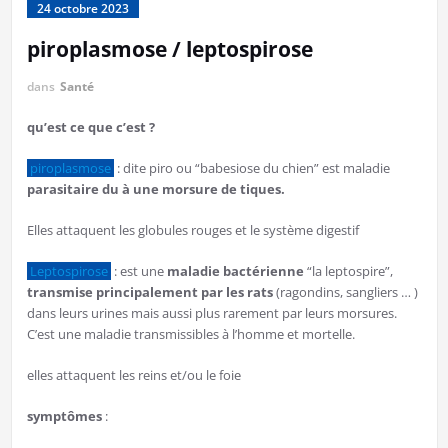
24 octobre 2023
piroplasmose / leptospirose
dans
Santé
qu’est ce que c’est ?
piroplasmose
: dite piro ou “babesiose du chien” est maladie
parasitaire du à une morsure de tiques.
Elles attaquent les globules rouges et le système digestif
Leptospirose
: est une
maladie bactérienne
“la leptospire”,
transmise principalement par les rats
(ragondins, sangliers … )
dans leurs urines mais aussi plus rarement par leurs morsures.
C’est une maladie transmissibles à l’homme et mortelle.
elles attaquent les reins et/ou le foie
symptômes
: