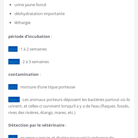
urine jaune foncé
déshydratation importante
léthargie
période d’incubation
:
piro
: 1 à 2 semaines
lepto
: 2 à 3 semaines
contamination
:
piro
: morsure d’une tique porteuse
lepto
: Les animaux porteurs déposent les bactéries partout où ils
urinent, et celles-ci survivent lorsqu’il a y a de l’eau (flaques, fossés,
rives des rivières, étangs, mares, etc.)
Détection par le vétérinaire
:
piro
: examen sanguin et d’urine pour voir la présence de