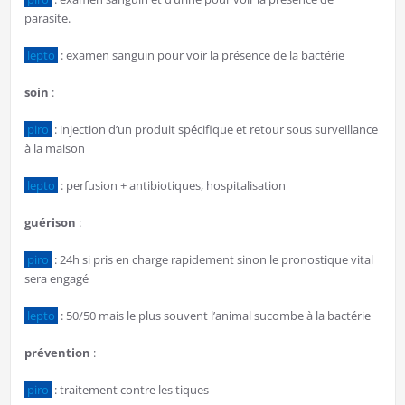
parasite.
lepto
: examen sanguin pour voir la présence de la bactérie
soin
:
piro
: injection d’un produit spécifique et retour sous surveillance
à la maison
lepto
: perfusion + antibiotiques, hospitalisation
guérison
:
piro
: 24h si pris en charge rapidement sinon le pronostique vital
sera engagé
lepto
: 50/50 mais le plus souvent l’animal sucombe à la bactérie
prévention
:
piro
: traitement contre les tiques