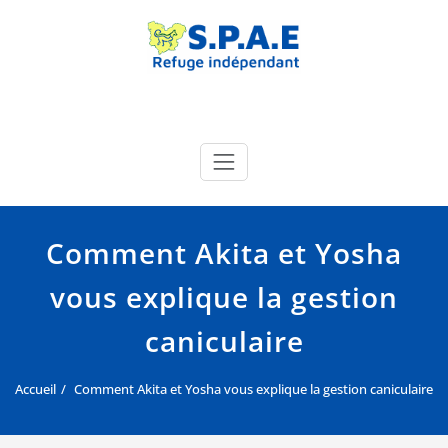
Skip
to
content
SPAE Évreux
Site officiel de la SPA de l'Eure
Comment Akita et Yosha
vous explique la gestion
caniculaire
Accueil
Comment Akita et Yosha vous explique la gestion caniculaire