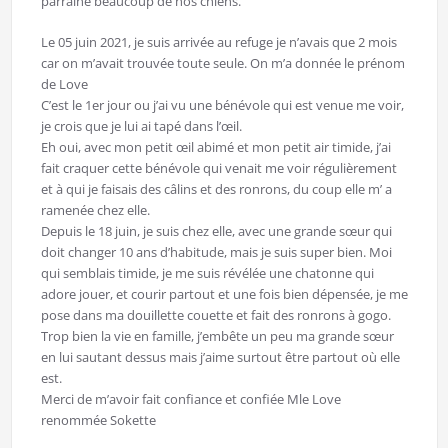
parrainé beaucoup de nos chiens.
Le 05 juin 2021, je suis arrivée au refuge je n’avais que 2 mois
car on m’avait trouvée toute seule. On m’a donnée le prénom
de Love
C’est le 1er jour ou j’ai vu une bénévole qui est venue me voir,
je crois que je lui ai tapé dans l’œil.
Eh oui, avec mon petit œil abimé et mon petit air timide, j’ai
fait craquer cette bénévole qui venait me voir régulièrement
et à qui je faisais des câlins et des ronrons, du coup elle m’ a
ramenée chez elle.
Depuis le 18 juin, je suis chez elle, avec une grande sœur qui
doit changer 10 ans d’habitude, mais je suis super bien. Moi
qui semblais timide, je me suis révélée une chatonne qui
adore jouer, et courir partout et une fois bien dépensée, je me
pose dans ma douillette couette et fait des ronrons à gogo.
Trop bien la vie en famille, j’embête un peu ma grande sœur
en lui sautant dessus mais j’aime surtout être partout où elle
est.
Merci de m’avoir fait confiance et confiée Mle Love
renommée Sokette