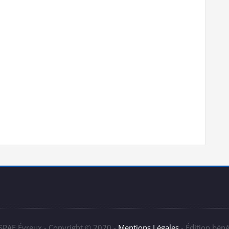
 SPAE Évreux - Copyright © 2020 -
Mentions Légales
- Édition bén