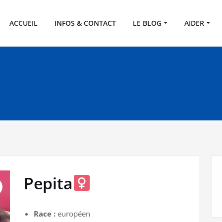
SPA de l'Eure
eux
ACCUEIL
INFOS & CONTACT
LE BLOG
AIDER
Pepita
Race :
européen