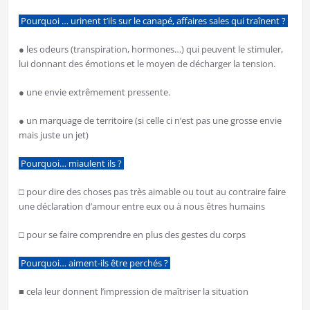
Pourquoi … urinent t’ils sur le canapé, affaires sales qui traînent ?
● les odeurs (transpiration, hormones…) qui peuvent le stimuler,
lui donnant des émotions et le moyen de décharger la tension.
● une envie extrêmement pressente.
● un marquage de territoire (si celle ci n’est pas une grosse envie
mais juste un jet)
Pourquoi… miaulent ils ?
□ pour dire des choses pas très aimable ou tout au contraire faire
une déclaration d’amour entre eux ou à nous êtres humains
□ pour se faire comprendre en plus des gestes du corps
Pourquoi… aiment-ils être perchés ?
■ cela leur donnent l’impression de maîtriser la situation