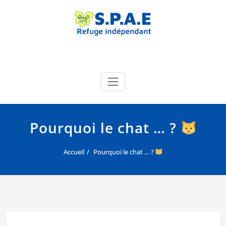
Skip
to
content
SPAE Évreux
Site officiel de la SPA de l'Eure
Pourquoi le chat … ?
Accueil
Pourquoi le chat … ?