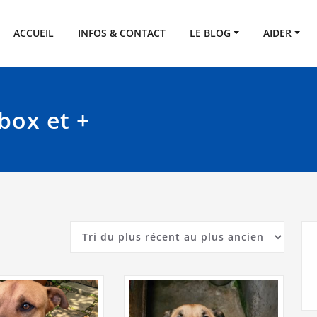
SPA de l'Eure
eux
ACCUEIL
INFOS & CONTACT
LE BLOG
AIDER
box et +