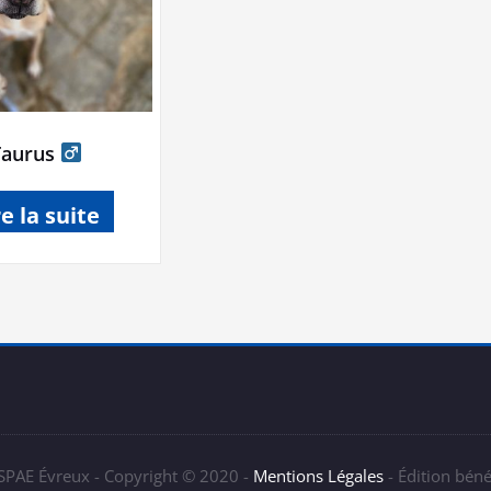
Taurus
re la suite
 SPAE Évreux - Copyright © 2020 -
Mentions Légales
- Édition bén