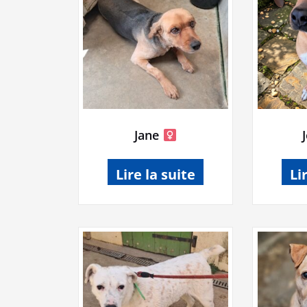
plus
ancien
Jane
Lire la suite
Li