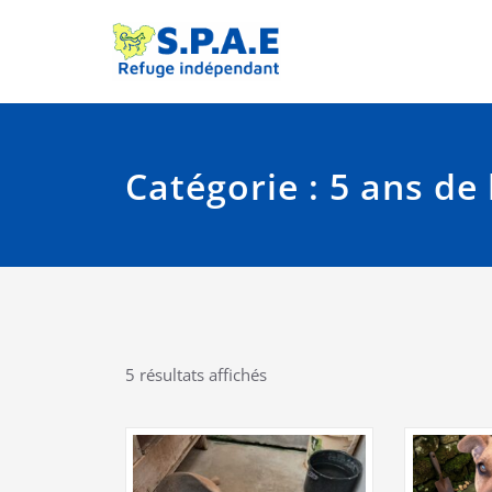
Skip
Site officiel de la 
SPAE Évr
to
content
Catégorie :
5 ans de 
Trié
5 résultats affichés
du
plus
récent
au