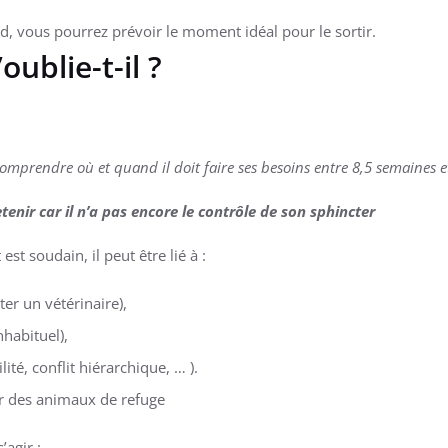
, vous pourrez prévoir le moment idéal pour le sortir.
ublie-t-il ?
prendre où et quand il doit faire ses besoins entre 8,5 semaines e
enir car il n’a pas encore le contrôle de son sphincter
st soudain, il peut être lié à :
ter un vétérinaire),
nhabituel),
té, conflit hiérarchique, … ).
r des animaux de refuge
’agir :