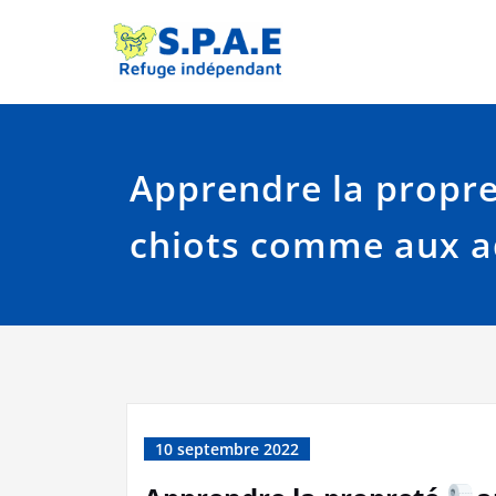
Skip
Site officiel de la 
SPAE Évr
to
content
Apprendre la propr
chiots comme aux a
10 septembre 2022