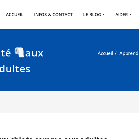
SPA de l'Eure
eux
ACCUEIL
INFOS & CONTACT
LE BLOG
AIDER
eté
aux
Accueil
Apprendr
dultes