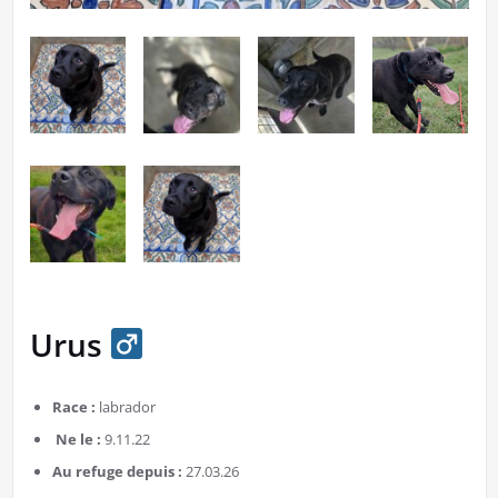
Urus
Race :
labrador
Ne le :
9.11.22
Au refuge depuis :
27.03.26