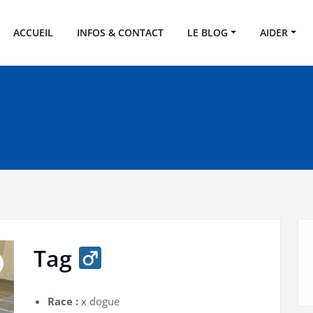
SPA de l'Eure
eux
ACCUEIL
INFOS & CONTACT
LE BLOG
AIDER
Tag
Race :
x dogue