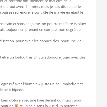
r et contrôle difficilement ce mal être de la
t du tout avec l’homme, mais je sais dissuader les
 puisse reprendre le contrôle de ma vie en étant le
nt sain et sans angoisse, on pourra me faire évoluer
ais toujours en prenant en compte mon degré de
ducation, pour avoir les bonnes clés, pour une vie
être un loulou très vif qui adoooore jouer avec des
t agressif avec l’humain – Juste un peu maladroit et
e petit bipède.
s bien clôturé avec une haie devant ou murs , pour
zennitude
et un coin sans la vue d’un potentiel