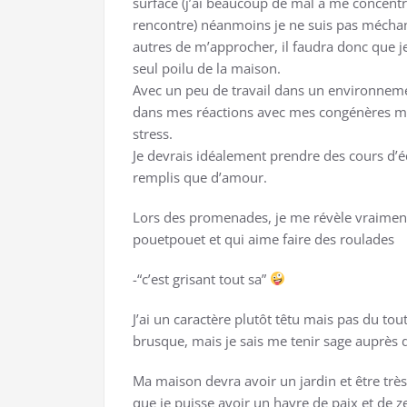
surface (j’ai beaucoup de mal à me concentre
rencontre) néanmoins je ne suis pas méchan
autres de m’approcher, il faudra donc que je
seul poilu de la maison.
Avec un peu de travail dans un environneme
dans mes réactions avec mes congénères m
stress.
Je devrais idéalement prendre des cours d’é
remplis que d’amour.
Lors des promenades, je me révèle vraiment 
pouetpouet et qui aime faire des roulades
-“c’est grisant tout sa”
J’ai un caractère plutôt têtu mais pas du tou
brusque, mais je sais me tenir sage auprès d
Ma maison devra avoir un jardin et être trè
que je puisse avoir un havre de paix et de 