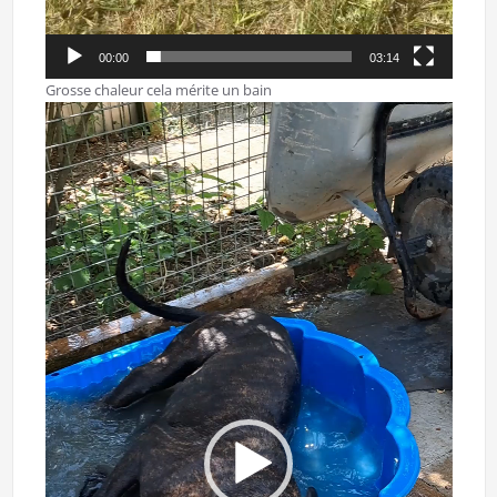
00:00
03:14
Grosse chaleur cela mérite un bain
Lecteur
vidéo