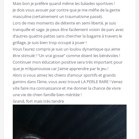
Mais bon je préfère quand même les balades sportives !
Je dois vous avouer par contre que je me méfie de la gente
masculine (certainement un traumatisme passé).
Lors de mes moments de détente en semi liberté, je suis
tranquille et sage. Je peux être facilement voisin de parc avec
d’autres quattre pattes sans chercher la bagarre à travers le
grillage, je suis bien trop occupé à jouer !
Vous l’aurez compris je suis un loulou dynamique qui aime
être stimulé ! “Un vrai gosse” comme disent les bénévoles !
Continuer mon éducation positive sera très important pour
que je m’épanouisse car j’aime apprendre par le jeu !
Alors si vous aimez les chiens d’amour sportifs et grands
gamins dans l’âme, vous avez trouvé LA PERLE RARE ! Venez
vite faire ma connaissance et me donner la chance de vivre
une vie de chien famille bien méritée !
Grand, fort mais très tendre
Lecteur
vidéo