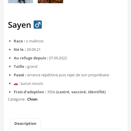
Sayen
Race :
x malinois
Né le :
29.09.21
Au refuge depuis :
07.09.2022
Taille :
grand
Passé :
errance répétitive puis rejet de son propriétaire
: aucun soucis
Frais d’adoption :
350e
(castré, vacciné, identifié)
Catégorie :
Chien
Description