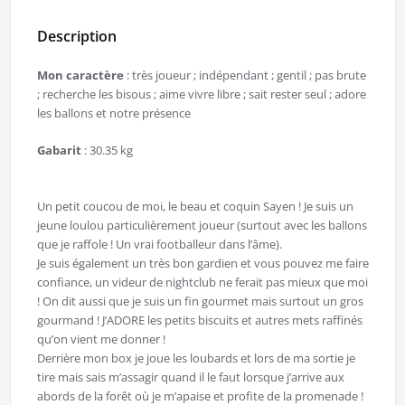
Description
Mon caractère
: très joueur ; indépendant ; gentil ; pas brute
; recherche les bisous ; aime vivre libre ; sait rester seul ; adore
les ballons et notre présence
Gabarit
: 30.35 kg
Un petit coucou de moi, le beau et coquin Sayen ! Je suis un
jeune loulou particulièrement joueur (surtout avec les ballons
que je raffole ! Un vrai footballeur dans l’âme).
Je suis également un très bon gardien et vous pouvez me faire
confiance, un videur de nightclub ne ferait pas mieux que moi
! On dit aussi que je suis un fin gourmet mais surtout un gros
gourmand ! J’ADORE les petits biscuits et autres mets raffinés
qu’on vient me donner !
Derrière mon box je joue les loubards et lors de ma sortie je
tire mais sais m’assagir quand il le faut lorsque j’arrive aux
abords de la forêt où je m’apaise et profite de la promenade !