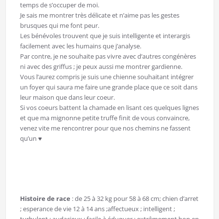
temps de s’occuper de moi.
Je sais me montrer très délicate et n’aime pas les gestes
brusques qui me font peur.
Les bénévoles trouvent que je suis intelligente et interargis
facilement avec les humains que j’analyse.
Par contre, je ne souhaite pas vivre avec d’autres congénères
ni avec des griffus ; je peux aussi me montrer gardienne.
Vous l’aurez compris je suis une chienne souhaitant intégrer
un foyer qui saura me faire une grande place que ce soit dans
leur maison que dans leur coeur.
Si vos coeurs battent la chamade en lisant ces quelques lignes
et que ma mignonne petite truffe finit de vous convaincre,
venez vite me rencontrer pour que nos chemins ne fassent
qu’un ♥️
Histoire de race
: de 25 à 32 kg pour 58 à 68 cm; chien d’arret
; esperance de vie 12 à 14 ans ;affectueux ; intelligent ;
turbulent ; audacieux ; facile à éduquer ; extrêmement bon en