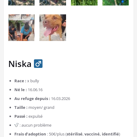
Niska
Race :
x bully
Né le :
16.06.16
Au refuge depuis :
16.03.2026
Taille :
moyen/ grand
Passé :
expulsé
: aucun problème
Frais d’adoption
: 50€/plus (
stérilisé
,
vacciné, identifié
)