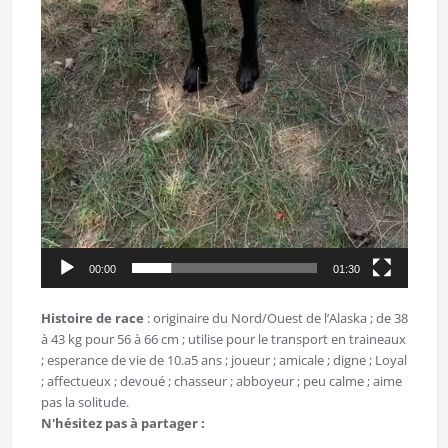
00:00
01:30
Histoire de race
: originaire du Nord/Ouest de l’Alaska ; de 38
à 43 kg pour 56 à 66 cm ; utilise pour le transport en traineaux
; esperance de vie de 10.a5 ans ; joueur ; amicale ; digne ; Loyal
; affectueux ; devoué ; chasseur ; abboyeur ; peu calme ; aime
pas la solitude.
N'hésitez pas à partager :