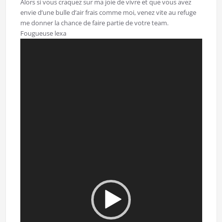
Alors si vous craquez sur ma joie de vivre et que vous avez
envie d’une bulle d’air frais comme moi, venez vite au refuge
me donner la chance de faire partie de votre team.
Fougueuse lexa
Lecteur
vidéo