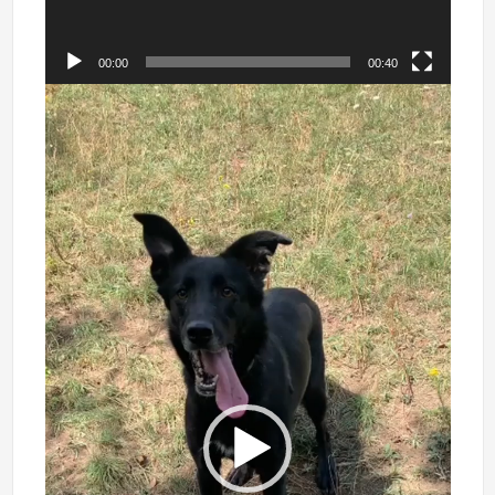
00:00
00:40
Lecteur
vidéo