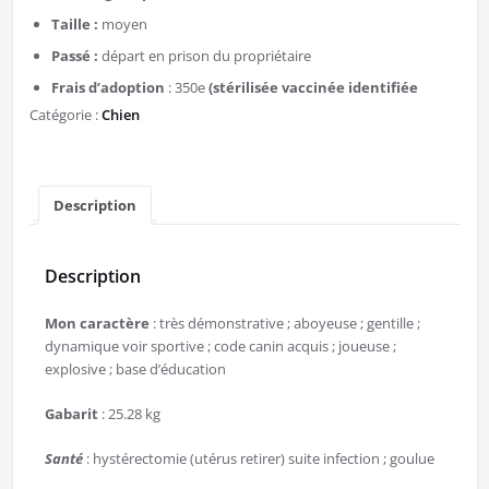
Taille :
moyen
Passé :
départ en prison du propriétaire
Frais d’adoption
: 350e
(stérilisée vaccinée identifiée
Catégorie :
Chien
Description
Description
Mon caractère
: très démonstrative ; aboyeuse ; gentille ;
dynamique voir sportive ; code canin acquis ; joueuse ;
explosive ; base d’éducation
Gabarit
: 25.28 kg
Santé
: hystérectomie (utérus retirer) suite infection ; goulue