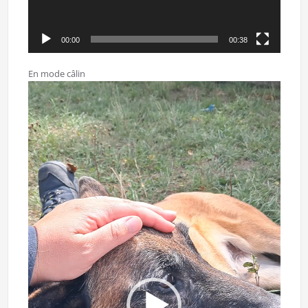
00:00
00:38
En mode câlin
Lecteur
vidéo