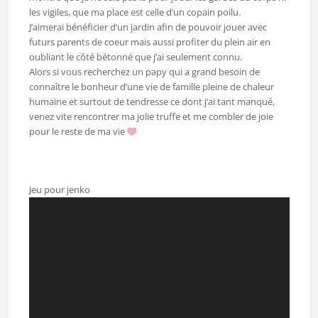
les vigiles, que ma place est celle d’un copain poilu.
J’aimerai bénéficier d’un jardin afin de pouvoir jouer avec
futurs parents de coeur mais aussi profiter du plein air en
oubliant le côté bétonné que j’ai seulement connu.
Alors si vous recherchez un papy qui a grand besoin de
connaître le bonheur d’une vie de famille pleine de chaleur
humaine et surtout de tendresse ce dont j’ai tant manqué,
venez vite rencontrer ma jolie truffe et me combler de joie
pour le reste de ma vie
Jeu pour jenko
Lecteur
vidéo