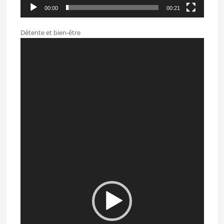
00:00
00:21
Détente et bien-être
Lecteur
vidéo