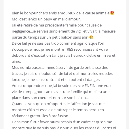
Bien le bonjour chers amis amoureux de la cause animale
Moi c’est Jenko un papy en mal d’amour.
J’ai été retiré de ma précédente famille pour cause de
négligence…je servais simplement de vigil et vivait la majeure
partie du temps sur un petit balcon sans abri
De ce fait je ne sais pas trop comment agir lorsque l’on
s’occupe de moi, je me montre TRES reconnaissant voire
débordant d’excitation tant je suis heureux d’être enfin vu et
aimé.
Mes nombreuses années à servir de garde ont laissé des
traces, je suis un loulou sûr de lui et qui montre les muscles
lorsque je me sens contraint et en potentiel danger.
Vous comprendrez que j’ai besoin de vivre ENFIN une vraie
vie de compagnon canin avec une famille qui me fera une
place dans son coeur et non sur son balcon…
Quand je vois qu’on m’apporte de l’affection je sais me
montrer câlin et essaie de rattraper le temps perdu en
réclamant gratouilles à profusion.
Dans mon futur foyer j’aurai besoin d’un cadre et qu’on me
montre que je ne suis pas là pour jouer les gardes du corps ni